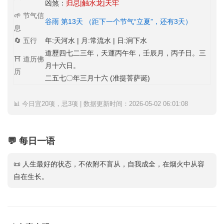
凶煞：
归忌|触水龙|天牢
🌱 节气信
谷雨 第13天 （距下一个节气“立夏”，还有3天）
息
🔄 五行
年:天河水 | 月:常流水 | 日:涧下水
道歷四七二三年，天運丙午年，壬辰月，丙子日。三
⛩️ 道历佛
月十六日。
历
二五七〇年三月十六 (准提菩萨诞)
📊 今日宜20项，忌3项 | 数据更新时间：2026-05-02 06:01:08
💬 每日一语
📜 人生最好的状态，不依附不盲从，自我成全，在烟火中从容
自在生长。