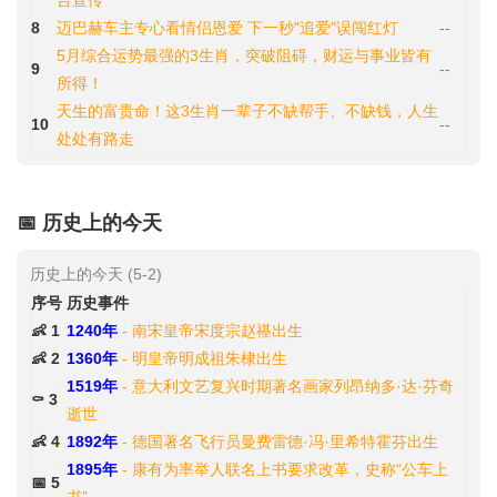
台宣传
8
迈巴赫车主专心看情侣恩爱 下一秒"追爱"误闯红灯
--
5月综合运势最强的3生肖，突破阻碍，财运与事业皆有
9
--
所得！
天生的富贵命！这3生肖一辈子不缺帮手、不缺钱，人生
10
--
处处有路走
📅 历史上的今天
历史上的今天 (5-2)
序号
历史事件
👶 1
1240年
- 南宋皇帝宋度宗赵禥出生
👶 2
1360年
- 明皇帝明成祖朱棣出生
1519年
- 意大利文艺复兴时期著名画家列昂纳多·达·芬奇
⚰️ 3
逝世
👶 4
1892年
- 德国著名飞行员曼费雷德·冯·里希特霍芬出生
1895年
- 康有为率举人联名上书要求改革，史称“公车上
📅 5