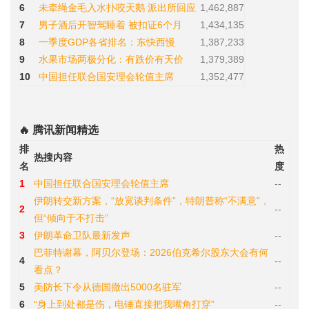
6
未牵绳金毛入水扑咬天鹅 派出所回应
1,462,887
7
男子酒后开智驾睡着 被扣证6个月
1,434,135
8
一季度GDP各省排名：东快西慢
1,387,233
9
水果市场两极分化：有跌价有天价
1,379,389
10
中国担任联合国安理会轮值主席
1,352,477
🔥 腾讯新闻精选
排
热
热搜内容
名
度
1
中国担任联合国安理会轮值主席
--
伊朗转交新方案，“放宽谈判条件”，特朗普称“不满意”，
2
--
但“倾向于不打击”
3
伊朗革命卫队最新发声
--
巴菲特谢幕，阿贝尔登场：2026伯克希尔股东大会有何
4
--
看点？
5
美防长下令从德国撤出5000名驻军
--
6
“身上到处都是伤，电锤直接把我嘴角打穿”
--