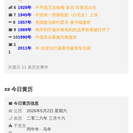
书”
👶 6
1928年
- 不丹国王吉格梅·多吉·旺楚克出生
📅 7
1945年
- 中国第一部新歌剧《白毛女》上演
⚰️ 8
1957年
- 美国政治家约瑟夫·麦卡锡逝世
📅 9
1989年
- 匈牙利开放对奥地利的边界铁幕被打开了
⚰️ 10
1990年
- 中国音乐家施光南逝世
📅 1
2011年
- 本·拉登在巴基斯坦被美军击毙
1
共显示 11 条历史事件
📜 今日黄历
📅 今日黄历信息
📅 公历
2026年5月2日 星期六
🌙 农历
二零二六年 三月十六
🐲 干支生
丙午年 · 马年