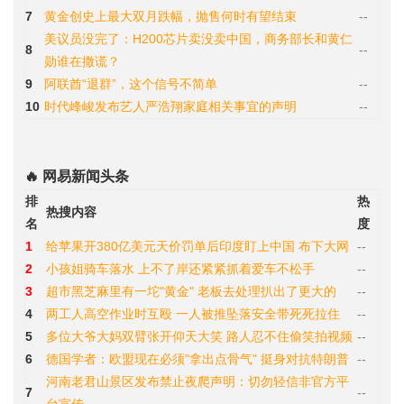
7
黄金创史上最大双月跌幅，抛售何时有望结束
--
美议员没完了：H200芯片卖没卖中国，商务部长和黄仁
8
--
勋谁在撒谎？
9
阿联酋“退群”，这个信号不简单
--
10
时代峰峻发布艺人严浩翔家庭相关事宜的声明
--
🔥 网易新闻头条
排
热
热搜内容
名
度
1
给苹果开380亿美元天价罚单后印度盯上中国 布下大网
--
2
小孩姐骑车落水 上不了岸还紧紧抓着爱车不松手
--
3
超市黑芝麻里有一坨"黄金" 老板去处理扒出了更大的
--
4
两工人高空作业时互殴 一人被推坠落安全带死死拉住
--
5
多位大爷大妈双臂张开仰天大笑 路人忍不住偷笑拍视频
--
6
德国学者：欧盟现在必须"拿出点骨气" 挺身对抗特朗普
--
河南老君山景区发布禁止夜爬声明：切勿轻信非官方平
7
--