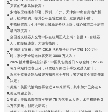
3.
灾害的气象风险较高；
多地响应稳楼市部署，深圳、广州、天津集中出台房地产新
4.
政，松绑限购、提升公积金贷款额度、发放购房补贴；
中指研究院：4 月中国百城新房价格上涨，核心城市二手房市
5.
场活跃度高；
全国首支机器人交警中队在杭州正式上岗：首批 15 台机器
6.
人，能提醒违章、为游客指路；
中国商飞宣布：国产 C919 飞机安全运行已突破 100 万小
7.
时，累计安全运送旅客突破 3000 万人次；
2026 跳水世界杯总决赛：中国队包揽首日 5 枚金牌；WSBK
8.
匈牙利站排位赛出分，张雪机车两位车手双双进入前十；
近三千克黄金制品被警方扣押三十年续：警方被责令重新作出
9.
决定；
1
美媒：美国汽油均价再创近 4 年来新高，其中加州已突破 6
0.
美元领跑全美；
1
美媒：美股总市值首次突破 75 万亿美元大关，比年初增长 3
1.
万亿美元，创历史新高；