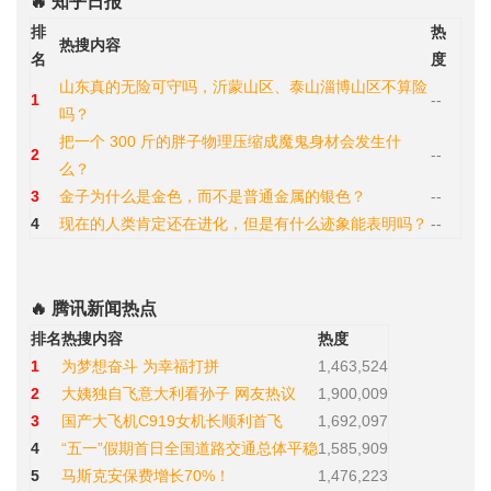
🔥 知乎日报
排
热
热搜内容
名
度
山东真的无险可守吗，沂蒙山区、泰山淄博山区不算险
1
--
吗？
把一个 300 斤的胖子物理压缩成魔鬼身材会发生什
2
--
么？
3
金子为什么是金色，而不是普通金属的银色？
--
4
现在的人类肯定还在进化，但是有什么迹象能表明吗？
--
🔥 腾讯新闻热点
排名
热搜内容
热度
1
为梦想奋斗 为幸福打拼
1,463,524
2
大姨独自飞意大利看孙子 网友热议
1,900,009
3
国产大飞机C919女机长顺利首飞
1,692,097
4
“五一”假期首日全国道路交通总体平稳
1,585,909
5
马斯克安保费增长70%！
1,476,223