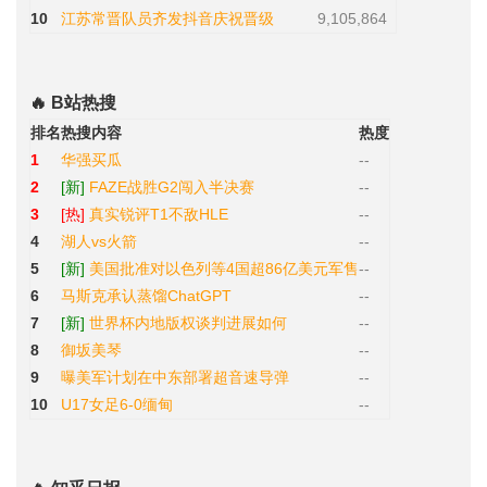
10
江苏常晋队员齐发抖音庆祝晋级
9,105,864
🔥 B站热搜
排名
热搜内容
热度
1
华强买瓜
--
2
[新]
FAZE战胜G2闯入半决赛
--
3
[热]
真实锐评T1不敌HLE
--
4
湖人vs火箭
--
5
[新]
美国批准对以色列等4国超86亿美元军售
--
6
马斯克承认蒸馏ChatGPT
--
7
[新]
世界杯内地版权谈判进展如何
--
8
御坂美琴
--
9
曝美军计划在中东部署超音速导弹
--
10
U17女足6-0缅甸
--