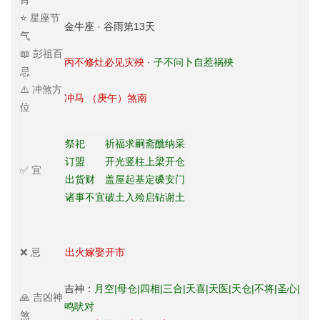
肖
⭐ 星座节
金牛座 · 谷雨第13天
气
📖 彭祖百
丙不修灶必见灾殃
·
子不问卜自惹祸殃
忌
⚠️ 冲煞方
冲马 （庚午）煞南
位
祭祀
祈福
求嗣
斋醮
纳采
订盟
开光
竖柱
上梁
开仓
✅ 宜
出货财
盖屋
起基
定磉
安门
诸事不宜
破土
入殓
启钻
谢土
❌ 忌
出火
嫁娶
开市
吉神：
月空|母仓|四相|三合|天喜|天医|天仓|不将|圣心|
🙏 吉凶神
鸣吠对
煞