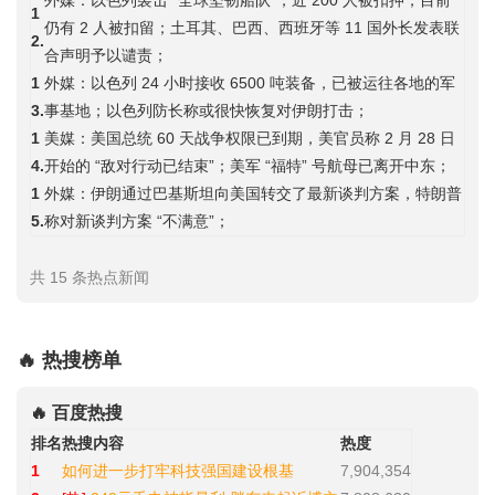
外媒：以色列袭击 “全球坚韧船队”，近 200 人被扣押，目前
1
仍有 2 人被扣留；土耳其、巴西、西班牙等 11 国外长发表联
2.
合声明予以谴责；
1
外媒：以色列 24 小时接收 6500 吨装备，已被运往各地的军
3.
事基地；以色列防长称或很快恢复对伊朗打击；
1
美媒：美国总统 60 天战争权限已到期，美官员称 2 月 28 日
4.
开始的 “敌对行动已结束”；美军 “福特” 号航母已离开中东；
1
外媒：伊朗通过巴基斯坦向美国转交了最新谈判方案，特朗普
5.
称对新谈判方案 “不满意”；
共 15 条热点新闻
🔥 热搜榜单
🔥 百度热搜
排名
热搜内容
热度
1
如何进一步打牢科技强国建设根基
7,904,354