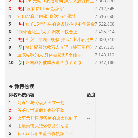
2
[热]
249元毛巾被指暴利 胖东来起诉博主
7,808,630
3
[热]
“没有费用 全是感情”
7,712,545
4
915亿“真金白银”直达16个领域
7,616,695
5
[热]
女子15年前买的金条经检测不含黄金
7,522,808
6
“雨伞羞耻症”火了 网友：快合上
7,425,914
7
[热]
西安上空现不明物 持续1小时后消失
7,330,910
8
[新]
赣超揭幕战数万人齐诵《滕王阁序》
7,237,233
9
血液黏稠的人 身体会发出5个信号
7,143,110
10
[新]
外国游客被重庆道路惊了又惊
7,047,190
🔥 微博热搜
排名
热搜内容
热度
1
习近平与劳动人民在一起
--
2
爷爷过世请假奔丧被开除
--
3
火车票开售即售罄的原因找到了
--
4
用最美镜头致敬铁路劳动者
--
5
新SU7卡布里蓝带你慢游五一
--