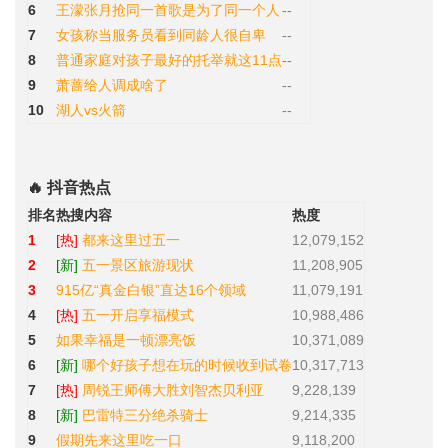
6
王濛张月抢同一首歌是为了同一个人
--
7
女孩称当服务员看到同龄人很自卑
--
8
普通家庭对孩子最好的托举就这11点
--
9
萧蔷给人调成啥了
--
10
湖人vs火箭
--
🔥 抖音热点
排名
热搜内容
热度
1
[热]
都来这里过五一
12,079,152
2
[新]
五一景区旅游现状
11,208,905
3
915亿“真金白银”直达16个领域
11,079,191
4
[热]
五一开启享福模式
10,988,486
5
如果幸福是一顿漂亮饭
10,371,089
6
[新]
哪个好孩子想在玩的时候收到试卷
10,317,713
7
[热]
周锐王师傅大胜刘智杰贝利亚
9,228,139
8
[新]
巴雷特三分绝杀骑士
9,214,335
9
假期先来这里吃一口
9,118,200