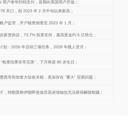
Pal 用户来华扫码支付，首期向美国用户开放；
8 关口，创 2023 年 2 月中旬以来新高；
户监管，开户核查倒查至 2023 年 1 月；
薪资协议，73.7% 投票支持，最高奖金约 6 亿韩元；
计划：2026 年启动三项任务，2028 年载人登月；
“检查结果非常完美”，下月将迎 80 岁生日；
墨西哥和加拿大征收关税，美加存在 “重大” 贸易问题；
顺利”，特朗普称伊朗即使放弃高浓缩铀也无法获得解除制裁；