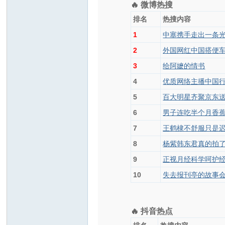
🔥 微博热搜
排名
热搜内容
1
中塞携手走出一条
2
外国网红中国搭便
3
给阿嬷的情书
4
优质网络主播中国
5
百大明星齐聚京东
6
男子连吃半个月香蕉
7
王鹤棣不舒服只是
8
杨紫韩东君真的拍
9
正视月经科学呵护
10
失去报刊亭的故事会
🔥 抖音热点