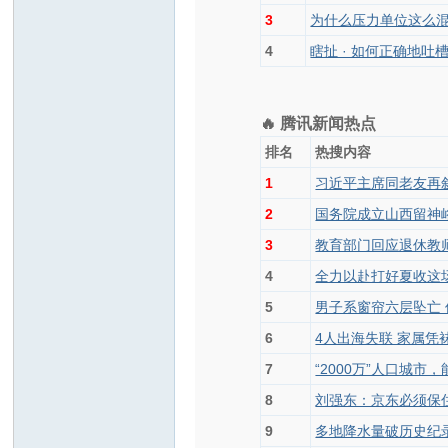
3
为什么压力单位这么
4
瞎扯 · 如何正确地吐
🔥 腾讯新闻热点
排名
热搜内容
1
习近平主席同老友再
2
国务院成立山西留神
3
教育部门回应退休教
4
全力以赴打好夏收这
5
男子系窗帘六层坠亡 
6
4人出海失联 家属凭
7
“2000万”人口城市
8
刘强东：京东必须保
9
多地降水量破历史纪