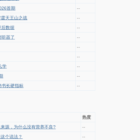
026首期
--
雷霆天王山之战
--
赛后数据
--
窃听器了
--
--
--
么学
--
期
--
秘书长硬指标
--
热度
来源，为什么没有营养不良?
--
猫这个说法？
--