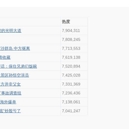
热度
荣的光明大道
7,904,311
7,808,245
沙群岛 中方驱离
7,713,553
请收藏
7,619,138
讲话：保住兄弟们饭碗
7,520,894
点景区孙悟空演员
7,425,028
双方并非父女
7,331,369
矿事故调查组
7,236,436
”海外爆单
7,138,061
底”炒股亏了
7,041,247