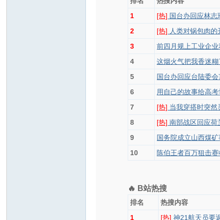
排名
热搜内容
1
[热]
国台办回应林志
2
[热]
人类对锅包肉的
3
前四月规上工业企业利
4
这烟火气把我香迷糊
5
国台办回应台陆委会
6
用自己的故事给高考
7
[热]
当我穿搭时突然
8
[热]
南部战区回应荷
9
国务院成立山西煤矿
10
陈伯王者百万狙击赛
🔥 B站热搜
排名
热搜内容
1
[热]
神21航天员要