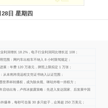
5月28日 星期四
业利润增长 18.2%，电子行业利润同比增长近 108；
用范围：网约车出租车不纳入 8 小时限驾规定；
展：年费 120 万港元，牌照上限拟定 1 万张；
：从未将跨境远程文凭证书纳入认证范围；
美加墨世界杯转播权，成为除央视、咪咕外唯一持权方；
 下半年启动出海，卢伟冰披露策略：先进入发达国家、后发展中国
海外爆单，每秒可击落 30 多只蚊子，众筹超 250 万美元；