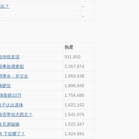
混乱？
--
槽
--
热度
叙传统友谊
911,650
峪事故调查组
2,267,874
师撑伞：非父女
1,859,638
场硬仗
1,806,845
保险赔10万
1,754,680
袜子认出遗体
1,622,152
，能否带动大西北？
1,541,975
住兄弟饭碗
1,522,347
录 下在哪了？
1,424,891