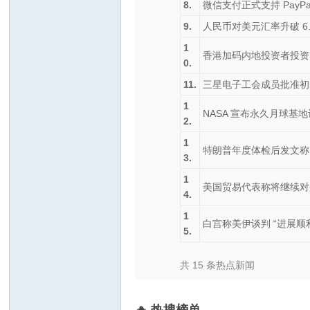
8.
微信支付正式支持 Pay
9.
人民币对美元汇率升破 6.7
1
香港加码内地投资者投资账
0.
11.
三星电子工会成员批准初步
1
NASA 宣布永久月球基地
2.
1
特朗普年度体检后发文称 
3.
1
美国贸易代表称将继续对
4.
1
白宫称美伊谈判 “进展
5.
共 15 条热点新闻