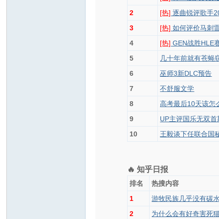
2
[热]
逐曲锐评歌手2
3
[热]
如何评价马刺
4
[热]
GEN战胜HLE
5
几十年前就有苍蝇
6
巫师3新DLC预告
7
不舒服文学
8
高考最后10天该怎
9
UP主评国乐无双首
10
王毅谈下任联合国
🔥 知乎日报
排名
热搜内容
1
游牧民族几乎没有碳水
2
为什么会有好奇害死