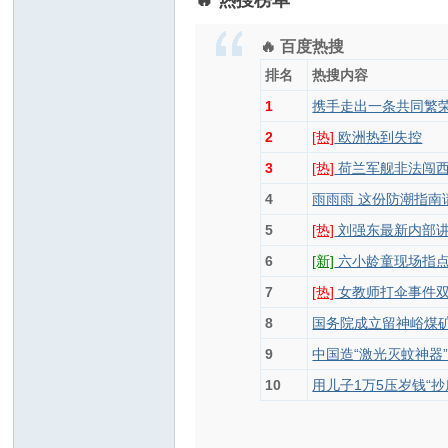
🔥 热搜榜单
🔥 百度热搜
排名
热搜内容
1
携手走出一条共同繁
2
[热]
欧洲热到失控
3
[热]
荷兰军舰非法闯西
4
雨雨雨 这份防潮指南
5
[热]
刘强东最新内部
6
[新]
六小龄童现场指
7
[热]
女教师打伞事件
8
国务院成立留神峪煤
9
中国造“激光灭蚊神器
10
用儿子1万5压岁钱“抄