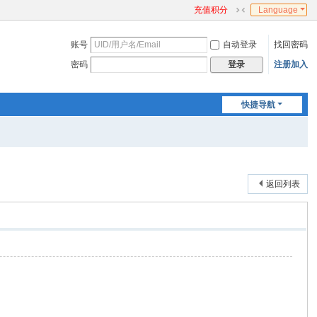
充值积分
Language
切
换
账号
自动登录
找回密码
到
窄
密码
注册加入
登录
版
快捷导航
返回列表