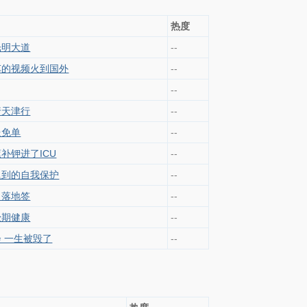
热度
光明大道
--
车的视频火到国外
--
--
行天津行
--
送免单
--
补钾进了ICU
--
迟到的自我保护
--
了落地签
--
经期健康
--
 一生被毁了
--