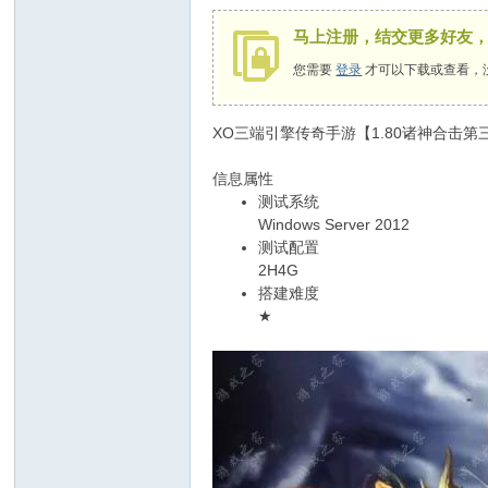
马上注册，结交更多好友
您需要
登录
才可以下载或查看，
XO三端引擎传奇手游【1.80诸神合击第
信息属性
测试系统
Windows Server 2012
测试配置
2H4G
搭建难度
★