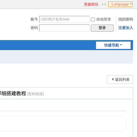
充值积分
Language
切
换
账号
自动登录
找回密码
到
窄
密码
注册加入
登录
版
快捷导航
返回列表
+详细搭建教程
[复制链接]