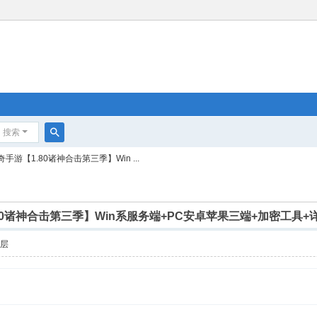
搜索
搜
手游【1.80诸神合击第三季】Win ...
索
.80诸神合击第三季】Win系服务端+PC安卓苹果三端+加密工具
楼层