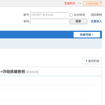
充值积分
Language
切
换
账号
自动登录
找回密码
到
窄
密码
注册加入
登录
版
快捷导航
返回列表
台+详细搭建教程
[复制链接]