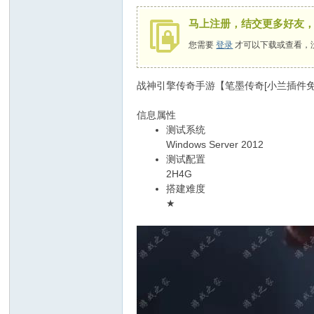
马上注册，结交更多好友
您需要
登录
才可以下载或查看，
战神引擎传奇手游【笔墨传奇[小兰插件免
信息属性
测试系统
Windows Server 2012
测试配置
2H4G
搭建难度
★