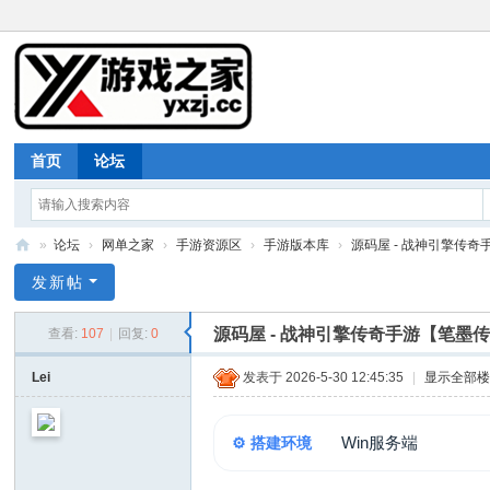
首页
论坛
»
论坛
›
网单之家
›
手游资源区
›
手游版本库
›
源码屋 - 战神引擎传奇手
游
发新帖
戏
源码屋 - 战神引擎传奇手游【笔墨
查看:
107
|
回复:
0
之
家
Lei
发表于 2026-5-30 12:45:35
|
显示全部
Win服务端
⚙️ 搭建环境