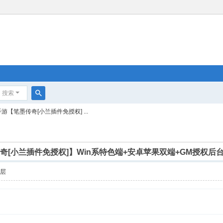
搜索
搜
游【笔墨传奇[小兰插件免授权] ...
索
传奇[小兰插件免授权]】Win系特色端+安卓苹果双端+GM授权后
楼层