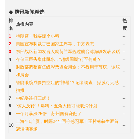
🔥 腾讯新闻精选
排
热
热搜内容
名
度
1
特朗普：我要爆个小料
--
2
美国宣布制裁古巴国家主席等，中方表态
--
3
东部战区新闻发言人就荷兰军舰过航台湾海峡发表谈话
--
4
存储三巨头集体跳水，“超级周期”行至何处？
--
财政部调整百亿级彩票资金用途：不得用于节庆、论坛
5
--
和展会
智能眼镜成偷拍空姐的“神器”？记者调查：贴膜可无感
6
--
拍摄
7
中纪委连打三虎！
--
8
“惊人反转”！爆料：五角大楼可能取消计划
--
9
一个月暴涨25倍，苏州国资赚翻了
--
上海4-1广厦，时隔24年再夺总冠军！王哲林获生涯首
10
--
冠泪洒赛场