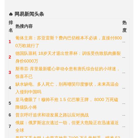
🔥 网易新闻头条
排
热
热搜内容
名
度
葡体主席：苏亚雷斯？费内巴切根本不必谈，直接付800
1
--
0万欧就行了
德国队噩耗 18岁天才退出世界杯：训练受伤致肌肉撕裂
2
--
身价6000万
斯蒂芬·库里最新暖心举动令患有唐氏综合征的小球迷，
3
--
惊喜不已
缺水缺电、多人死亡，别再嘲笑印度惨状，未来高温会
4
--
入侵到中国吗
皇马傻眼了！穆帅不抢 1.5 亿巴黎王牌， 8000 万死磕
5
--
降级队小将
6
普京呼吁追求和谐发展之路以应对挑战
--
俄媒：俄罗斯这次逃过一劫，但更大危险正在迅速逼近
7
--
全球