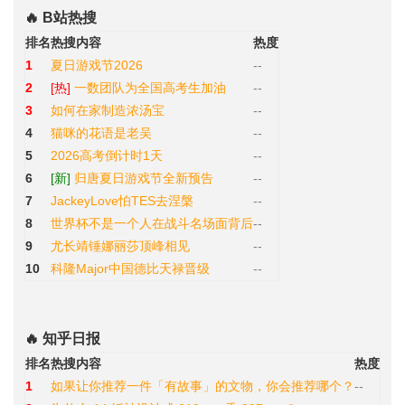
🔥 B站热搜
排名
热搜内容
热度
1
夏日游戏节2026
--
2
[热]
一数团队为全国高考生加油
--
3
如何在家制造浓汤宝
--
4
猫咪的花语是老吴
--
5
2026高考倒计时1天
--
6
[新]
归唐夏日游戏节全新预告
--
7
JackeyLove怕TES去涅槃
--
8
世界杯不是一个人在战斗名场面背后
--
9
尤长靖锤娜丽莎顶峰相见
--
10
科隆Major中国德比天禄晋级
--
🔥 知乎日报
排名
热搜内容
热度
1
如果让你推荐一件「有故事」的文物，你会推荐哪个？
--