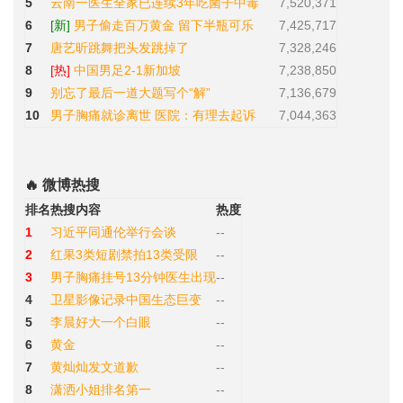
5
云南一医生全家已连续3年吃菌子中毒
7,520,371
6
[新]
男子偷走百万黄金 留下半瓶可乐
7,425,717
7
唐艺昕跳舞把头发跳掉了
7,328,246
8
[热]
中国男足2-1新加坡
7,238,850
9
别忘了最后一道大题写个“解”
7,136,679
10
男子胸痛就诊离世 医院：有理去起诉
7,044,363
🔥 微博热搜
排名
热搜内容
热度
1
习近平同通伦举行会谈
--
2
红果3类短剧禁拍13类受限
--
3
男子胸痛挂号13分钟医生出现
--
4
卫星影像记录中国生态巨变
--
5
李晨好大一个白眼
--
6
黄金
--
7
黄灿灿发文道歉
--
8
潇洒小姐排名第一
--