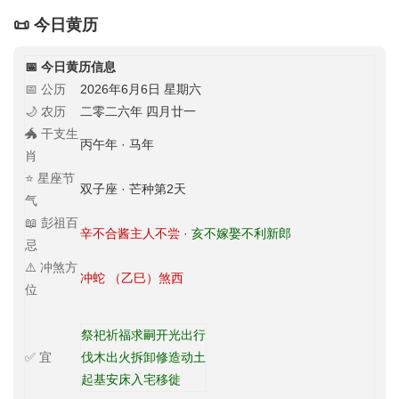
📜 今日黄历
📅 今日黄历信息
📅 公历
2026年6月6日 星期六
🌙 农历
二零二六年 四月廿一
🐲 干支生
丙午年 · 马年
肖
⭐ 星座节
双子座 · 芒种第2天
气
📖 彭祖百
辛不合酱主人不尝
·
亥不嫁娶不利新郎
忌
⚠️ 冲煞方
冲蛇 （乙巳）煞西
位
祭祀
祈福
求嗣
开光
出行
✅ 宜
伐木
出火
拆卸
修造
动土
起基
安床
入宅
移徙