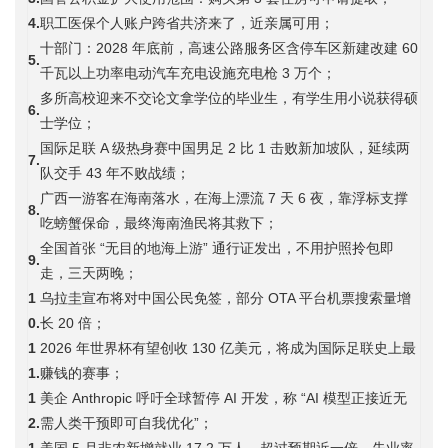
4.
职工医保个人账户跨省共济来了，近亲属可用；
十部门：2028 年底前，高速公路服务区含停车区新建改建 60
5.
千瓦以上功率电动汽车充电设施充电枪 3 万个；
多所高校迎来不交论文拿学位的毕业生，有学生用小说获得硕
6.
士学位；
国际足联 A 级热身赛中国男足 2 比 1 击败新加坡队，延续两
7.
队交手 43 年不败战绩；
广西一游客在海南落水，在海上漂流 7 天 6 夜，靠浮标支撑
8.
吃螃蟹保命，最终海南渔民将其救下；
全国首张 “无目的地海上游” 通行证发出，不用护照拎包即
9.
走，三天两晚；
1
乌拉圭宣布将对中国公民免签，部分 OTA 平台机票搜索量增
0.
长 20 倍；
1
2026 年世界杯有望创收 130 亿美元，将成为国际足联史上最
1.
赚钱的赛事；
1
美企 Anthropic 呼吁全球暂停 AI 开发，称 “AI 模型正接近无
2.
需人类干预即可自我优化”；