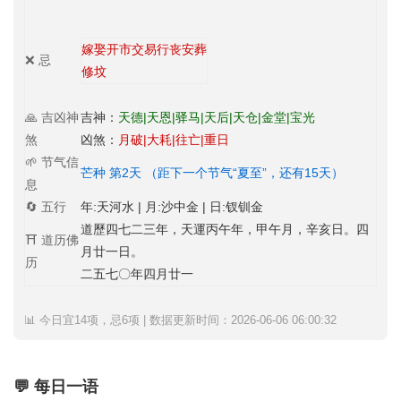
嫁娶
开市
交易
行丧
安葬
❌ 忌
修坟
🙏 吉凶神
吉神：
天德|天恩|驿马|天后|天仓|金堂|宝光
煞
凶煞：
月破|大耗|往亡|重日
🌱 节气信
芒种 第2天 （距下一个节气“夏至”，还有15天）
息
🔄 五行
年:天河水 | 月:沙中金 | 日:钗钏金
道歷四七二三年，天運丙午年，甲午月，辛亥日。四
⛩️ 道历佛
月廿一日。
历
二五七〇年四月廿一
📊 今日宜14项，忌6项 | 数据更新时间：2026-06-06 06:00:32
💬 每日一语