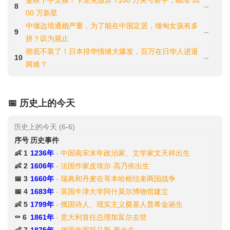
曼联下手太狠！卡里克放弃 7100 万头号射手，瞄准 52
8
--
00 万新星
中缅边境通婚严重，为了能在中国定居，缅甸女孩有多
9
--
拼？叹为观止
彻底不装了！日本排华情绪大爆发，百万在日华人进退
10
--
两难？
📅 历史上的今天
历史上的今天 (6-6)
序号
历史事件
👶 1
1236年
- 中国南宋末年政治家、文学家文天祥出生
👶 2
1606年
- 法国作家皮埃尔·高乃依出生
📅 3
1660年
- 瑞典和丹麦在哥本哈根结束两国战争
📅 4
1683年
- 英国牛津大学阿什莫尔博物馆建立
👶 5
1799年
- 俄国诗人、现实主义奠基人普希金诞生
⚰️ 6
1861年
- 意大利首任总理加富尔去世