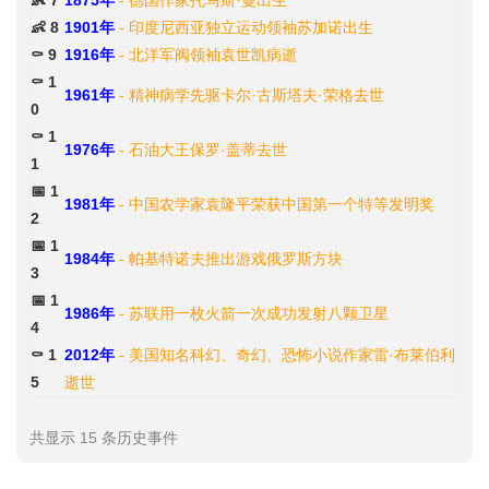
👶 7
1875年
- 德国作家托马斯·曼出生
👶 8
1901年
- 印度尼西亚独立运动领袖苏加诺出生
⚰️ 9
1916年
- 北洋军阀领袖袁世凯病逝
⚰️ 1
1961年
- 精神病学先驱卡尔·古斯塔夫·荣格去世
0
⚰️ 1
1976年
- 石油大王保罗·盖蒂去世
1
📅 1
1981年
- 中国农学家袁隆平荣获中国第一个特等发明奖
2
📅 1
1984年
- 帕基特诺夫推出游戏俄罗斯方块
3
📅 1
1986年
- 苏联用一枚火箭一次成功发射八颗卫星
4
⚰️ 1
2012年
- 美国知名科幻、奇幻、恐怖小说作家雷·布莱伯利
5
逝世
共显示 15 条历史事件