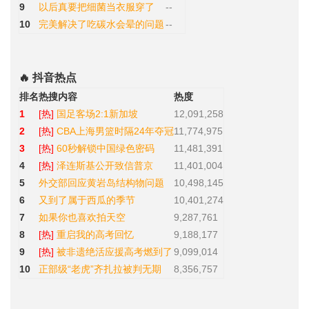
9
以后真要把细菌当衣服穿了
--
10
完美解决了吃碳水会晕的问题
--
🔥 抖音热点
排名
热搜内容
热度
1
[热]
国足客场2:1新加坡
12,091,258
2
[热]
CBA上海男篮时隔24年夺冠
11,774,975
3
[热]
60秒解锁中国绿色密码
11,481,391
4
[热]
泽连斯基公开致信普京
11,401,004
5
外交部回应黄岩岛结构物问题
10,498,145
6
又到了属于西瓜的季节
10,401,274
7
如果你也喜欢拍天空
9,287,761
8
[热]
重启我的高考回忆
9,188,177
9
[热]
被非遗绝活应援高考燃到了
9,099,014
10
正部级“老虎”齐扎拉被判无期
8,356,757