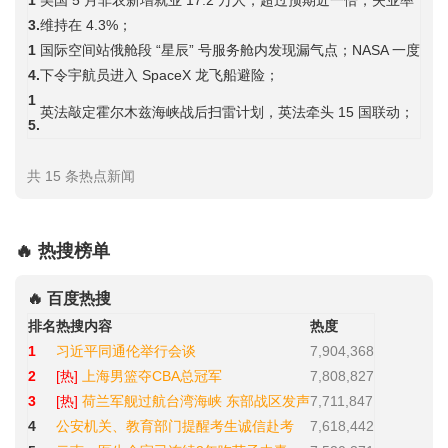
1
美国 5 月非农新增就业 17.2 万人，超过预期近一倍，失业率
3.
维持在 4.3%；
1
国际空间站俄舱段 “星辰” 号服务舱内发现漏气点；NASA 一度
4.
下令宇航员进入 SpaceX 龙飞船避险；
1
英法敲定霍尔木兹海峡战后扫雷计划，英法牵头 15 国联动；
5.
共 15 条热点新闻
🔥 热搜榜单
🔥 百度热搜
排名
热搜内容
热度
1
习近平同通伦举行会谈
7,904,368
2
[热]
上海男篮夺CBA总冠军
7,808,827
3
[热]
荷兰军舰过航台湾海峡 东部战区发声
7,711,847
4
公安机关、教育部门提醒考生诚信赴考
7,618,442