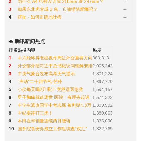
2
为什么 A4 纸被设计成 210mm 乘 297mm？
--
3
如果东北虎变成 5 克，它能猎杀螳螂吗？
--
4
瞎扯 · 如何正确地吐槽
--
🔥 腾讯新闻热点
排名
热搜内容
热度
1
中方始终将老挝视作周边外交重要方向
883,313
2
外交部介绍习近平总书记访问朝鲜安排
2,005,242
3
中央气象台发布高考天气提示
1,801,224
4
“声动”二十四节气·芒种
1,697,770
5
小伙每天喝2升果汁 突然送医急救
1,594,157
6
男子胸痛就诊离世 医院：有理去起诉
1,574,322
7
中学生篡改同学中考志愿 被判赔4.3万
1,399,992
8
中纪委连打三虎！
1,380,663
9
本田在华销量连续两月腰斩
1,335,696
10
国务院食安办成立工作组调查“双汇”
1,322,769