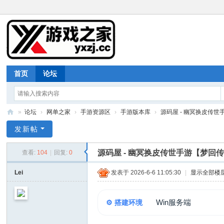
首页
论坛
»
论坛
›
网单之家
›
手游资源区
›
手游版本库
›
源码屋 - 幽冥换皮传世手
游
发新帖
戏
源码屋 - 幽冥换皮传世手游【梦回
查看:
104
|
回复:
0
之
家
Lei
发表于 2026-6-6 11:05:30
|
显示全部楼
Win服务端
⚙️ 搭建环境