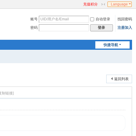
充值积分
Language
切
换
账号
自动登录
找回密码
到
窄
密码
注册加入
登录
版
快捷导航
返回列表
[复制链接]