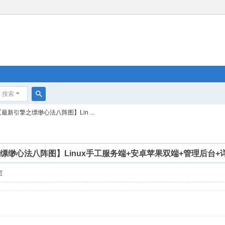
搜索
搜
最新引擎之缥缈心法八阵图】Lin ...
索
之缥缈心法八阵图】Linux手工服务端+安卓苹果双端+管理后台
层