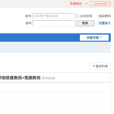
充值积分
Language
切
换
账号
自动登录
找回密码
到
窄
密码
注册加入
登录
版
快捷导航
返回列表
+详细搭建教程+视频教程
[复制链接]