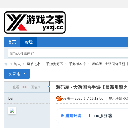
首页
论坛
»
论坛
›
网单之家
›
手游资源区
›
手游版本库
›
源码屋 - 大话回合手游【
游
发新帖
戏
源码屋 - 大话回合手游【最新引擎
查看:
100
|
回复:
0
之
家
Lei
发表于 2026-6-7 19:13:56
|
显示全部楼
Linux服务端
⚙️ 搭建环境