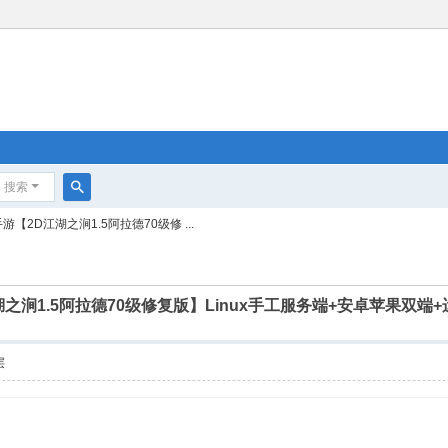
搜索
搜
游【2D江湖之涧1.5阿拉德70级修 ...
索
湖之涧1.5阿拉德70级修复版】Linux手工服务端+安卓苹果双
层