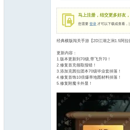
马上注册，结交更多好友
您需要
登录
才可以下载或查看，
经典横版闯关手游【2D江湖之涧1.5阿拉
更新内容：
1.版本更新到70级,带飞升70！
2.修复首充领取报错！
3.添加克茜拉团本70级毕业套掉落！
4.修复首饰10倍爆率地图材料掉落！
5.修复附魔卡外显！