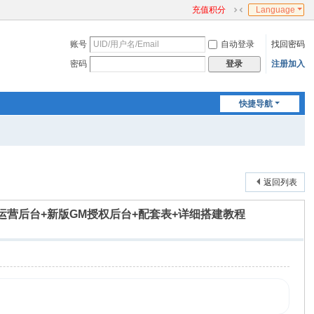
充值积分
Language
切
换
账号
自动登录
找回密码
到
窄
密码
注册加入
登录
版
快捷导航
返回列表
端+运营后台+新版GM授权后台+配套表+详细搭建教程