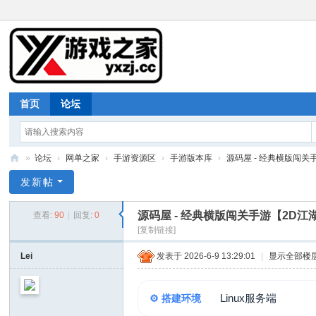
首页
论坛
»
论坛
›
网单之家
›
手游资源区
›
手游版本库
›
源码屋 - 经典横版闯关手
游
发新帖
戏
源码屋 - 经典横版闯关手游【2D江
查看:
90
|
回复:
0
之
[复制链接]
家
Lei
发表于 2026-6-9 13:29:01
|
显示全部楼
Linux服务端
⚙️ 搭建环境