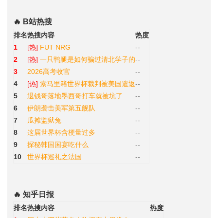
🔥 B站热搜
排名
热搜内容
热度
1
[热]
FUT NRG
--
2
[热]
一只鸭腿是如何骗过清北学子的
--
3
2026高考收官
--
4
[热]
索马里籍世界杯裁判被美国遣返
--
5
退钱哥落地墨西哥打车就被坑了
--
6
伊朗袭击美军第五舰队
--
7
瓜摊监狱兔
--
8
这届世界杯含梗量过多
--
9
探秘韩国国宴吃什么
--
10
世界杯巡礼之法国
--
🔥 知乎日报
排名
热搜内容
热度