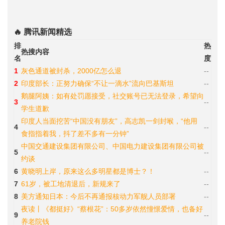
🔥 腾讯新闻精选
排
热
热搜内容
名
度
1
灰色通道被封杀，2000亿怎么退
--
2
印度部长：正努力确保“不让一滴水”流向巴基斯坦
--
鹅腿阿姨：如有处罚愿接受，社交账号已无法登录，希望向
3
--
学生道歉
印度人当面挖苦“中国没有朋友”，高志凯一剑封喉，“他用
4
--
食指指着我，抖了差不多有一分钟”
中国交通建设集团有限公司、中国电力建设集团有限公司被
5
--
约谈
6
黄晓明上岸，原来这么多明星都是博士？！
--
7
61岁，被工地清退后，新规来了
--
8
美方通知日本：今后不再通报核动力军舰人员部署
--
夜读丨《都挺好》“蔡根花”：50多岁依然憧憬爱情，也备好
9
--
养老院钱