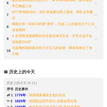
抛弃那英和刚出生的儿子，多年后再看高峰，晚年现状
6
--
早已物是人非
WTT萨格勒布站：国乒资格赛仅两人晋级，男队全军覆
7
--
没
梅根分享！莉莉贝特显“潦草”，兄妹二人丝毫没王子公主
8
--
该有模样
A·史密斯谈詹姆斯的历史最佳球员言论：乔丹永远不会
9
--
说他是GOAT
马筱梅的妈妈展示给小汪宝儿的金锁，网友我拿出了放
10
--
大镜
📅 历史上的今天
历史上的今天 (6-11)
序号
历史事件
👶 1
1776年
- 英国画家康斯太勃尔出生
⚰️ 2
1825年
- 美国副总统丹尼尔·汤普金斯去世