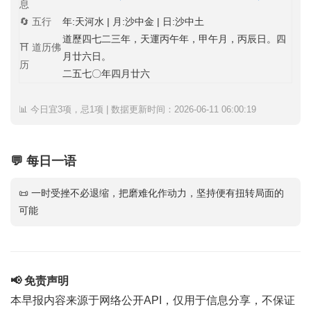
息
🔄 五行
年:天河水 | 月:沙中金 | 日:沙中土
道歷四七二三年，天運丙午年，甲午月，丙辰日。四
⛩️ 道历佛
月廿六日。
历
二五七〇年四月廿六
📊 今日宜3项，忌1项 | 数据更新时间：2026-06-11 06:00:19
💬 每日一语
📜 一时受挫不必退缩，把磨难化作动力，坚持便有扭转局面的
可能
📢 免责声明
本早报内容来源于网络公开API，仅用于信息分享，不保证