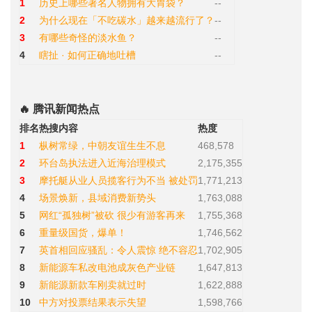
1
历史上哪些著名人物拥有大胃袋？
--
2
为什么现在「不吃碳水」越来越流行了？
--
3
有哪些奇怪的淡水鱼？
--
4
瞎扯 · 如何正确地吐槽
--
🔥 腾讯新闻热点
排名
热搜内容
热度
1
枞树常绿，中朝友谊生生不息
468,578
2
环台岛执法进入近海治理模式
2,175,355
3
摩托艇从业人员揽客行为不当 被处罚
1,771,213
4
场景焕新，县域消费新势头
1,763,088
5
网红“孤独树”被砍 很少有游客再来
1,755,368
6
重量级国货，爆单！
1,746,562
7
英首相回应骚乱：令人震惊 绝不容忍
1,702,905
8
新能源车私改电池成灰色产业链
1,647,813
9
新能源新款车刚卖就过时
1,622,888
10
中方对投票结果表示失望
1,598,766