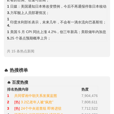
2.
者的语调、语速与音高；
1
日媒：美国通知日本将改变惯例，今后不再通报停靠日本核动
3.
力军舰上人员部署情况；
1
印度水利部长表示，未来几年，不会有一滴水流向巴基斯坦；
4.
1
美国 5 月 CPI 同比上涨 4.2%，创三年新高；美联储年内加息
5.
25 个基点预期概率上升；
共 15 条热点新闻
🔥 热搜榜单
🔥 百度热搜
排名
热搜内容
热度
1
共同擘画中朝关系发展蓝图
7,904,476
2
[热]
3.2亿老年人被“疯抢”
7,808,611
3
[热]
24个中央巡查组 即将进驻
7,712,522