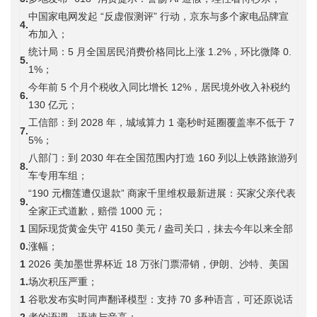
中国家电网发起 “反虚假测评” 行动，京东与多个家电品牌宣
4.
布加入；
统计局：5 月全国居民消费价格同比上涨 1.2%，环比微降 0.
5.
1%；
今年前 5 个月个税收入同比增长 12%，居民境外收入补税约
6.
130 亿元；
工信部：到 2028 年，城域算力 1 毫秒时延圈覆盖率不低于 7
7.
5%；
八部门：到 2030 年在全国范围内打造 160 列以上铁路旅游列
8.
车专用车组；
“190 元榴莲遭仅退款” 商家千里维权最新进展：买家父亲代表
9.
全家正式道歉，赔偿 1000 元；
1
国际现货黄金失守 4150 美元 / 盎司关口，抹去今年以来全部
0.
涨幅；
1
2026 美加墨世界杯近 18 万张门票滞销，伊朗、沙特、美国
1.
场次积压严重；
1
谷歌发布实时同声翻译模型：支持 70 多种语言，可还原说话