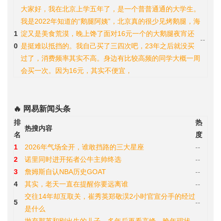
大家好，我在北京上学五年了，是一个普普通通的大学生。
我是2022年知道的“鹅腿阿姨”，北京真的很少见烤鹅腿，海
1
淀又是美食荒漠，晚上馋了面对16元一个的大鹅腿夜宵还
--
0
是挺难以抵挡的。我自己买了三四次吧，23年之后就没买
过了，消费频率其实不高。身边有比较高频的同学大概一周
会买一次。因为16元，其实不便宜，
🔥 网易新闻头条
排
热
热搜内容
名
度
1
2026年气场全开，谁敢挡路的三大星座
--
2
诺里同时进开拓者公牛主帅终选
--
3
詹姆斯自认NBA历史GOAT
--
4
其实，老天一直在提醒你要远离谁
--
交往14年却互取关，崔秀英郑敬淏2小时官宣分手的经过
5
--
是什么