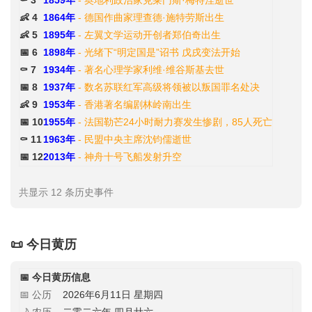
⚰️ 3
1859年
- 奥地利政治家克莱门斯·梅特涅逝世
👶 4
1864年
- 德国作曲家理查德·施特劳斯出生
👶 5
1895年
- 左翼文学运动开创者郑伯奇出生
📅 6
1898年
- 光绪下“明定国是”诏书 戊戌变法开始
⚰️ 7
1934年
- 著名心理学家利维·维谷斯基去世
📅 8
1937年
- 数名苏联红军高级将领被以叛国罪名处决
👶 9
1953年
- 香港著名编剧林岭南出生
📅 10
1955年
- 法国勒芒24小时耐力赛发生惨剧，85人死亡
⚰️ 11
1963年
- 民盟中央主席沈钧儒逝世
📅 12
2013年
- 神舟十号飞船发射升空
共显示 12 条历史事件
📜 今日黄历
📅 今日黄历信息
📅 公历
2026年6月11日 星期四