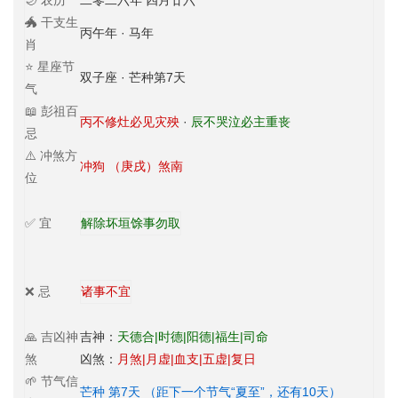
🌙 农历
二零二六年 四月廿六
🐲 干支生
丙午年 · 马年
肖
⭐ 星座节
双子座 · 芒种第7天
气
📖 彭祖百
丙不修灶必见灾殃
·
辰不哭泣必主重丧
忌
⚠️ 冲煞方
冲狗 （庚戌）煞南
位
✅ 宜
解除
坏垣
馀事勿取
❌ 忌
诸事不宜
🙏 吉凶神
吉神：
天德合|时德|阳德|福生|司命
煞
凶煞：
月煞|月虚|血支|五虚|复日
🌱 节气信
芒种 第7天 （距下一个节气“夏至”，还有10天）