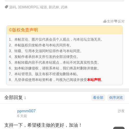
源码
,
3DMMORPG
,
端游
,
新武林
,
武林
支持
反对
©版权免责声明
1、本帖言论、图片仅代表会员个人观点，与本论坛立场无关。
2、本帖版权归发帖作者与本站共同所有。
3、转载、引用本文须同时征得作者与本站同意。
4、发帖作者承担本文所引发的全部法律责任。
5、本帖转载内容不代表本站观点，本站不对其真实性负责。
6、如本帖涉嫌侵权，请联系本站，我们将及时删除并致歉。
7、本站管理员、版主有权不经通知删除本帖。
8、凡登录或使用本站资料者，均视为已阅读并接受
本站声明
。
全部回复
看全部
倒序浏览
1
ppmm007
沙发
6 天前
支持一下，希望楼主做的更好，加油！