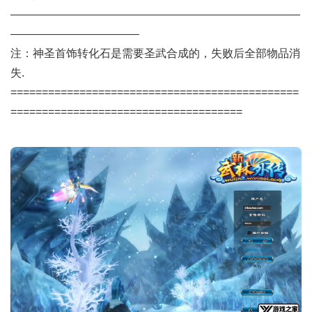
——————————————————————————
———————————–
注：神圣首饰转化石是需要圣武合成的，失败后全部物品消
失.
==============================================
=====================================