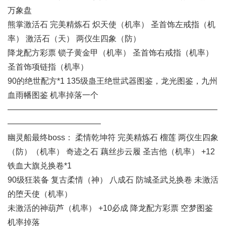
万象盘
熊掌激活石 完美精炼石 炽天使（机率） 圣首饰左戒指（机
率） 激活石（天） 两仪生四象（防）
降龙配方彩票 锁子黄金甲（机率） 圣首饰右戒指（机率）
圣首饰项链指（机率）
90的绝世配方*1 135级蛊王绝世武器图鉴，龙光图鉴，九州
血雨幡图鉴 机率掉落一个
——————————————————————————
———————————–
幽灵船最终boss： 柔情乾坤符 完美精炼石 榴莲 两仪生四象
（防）（机率） 奇迹之石 藕丝步云履 圣吉他（机率） +12
铁血大旗兑换卷*1
90级狂装备 复古柔情（神） 八成石 防城圣武兑换卷 未激活
的堕天使（机率）
未激活的神葫芦（机率） +10必成 降龙配方彩票 空梦图鉴
机率掉落