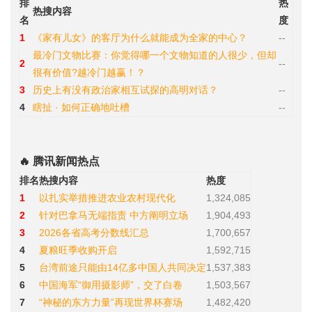
排
热
热搜内容
名
度
1
《家有儿女》的客厅为什么就能成为全家的中心？
--
最冷门文物比赛：你觉得哪一个文物知道的人很少，但却
2
--
很有价值?越冷门越赢！？
3
历史上有没有政治家相互试探的高明对话？
--
4
瞎扯 · 如何正确地吐槽
--
🔥 腾讯新闻热点
排名
热搜内容
热度
1
以扎实举措推进农业农村现代化
1,324,085
2
针对巴拿马无端指责 中方阐明立场
1,904,493
3
2026各省高考分数线汇总
1,700,657
4
夏粮旺季收购开启
1,592,715
5
台湾前途只能由14亿多中国人共同决定
1,537,383
6
中国海军“御用摄影师”，交了白卷
1,503,567
7
“神秘的东方力量”再现世界杯赛场
1,482,420