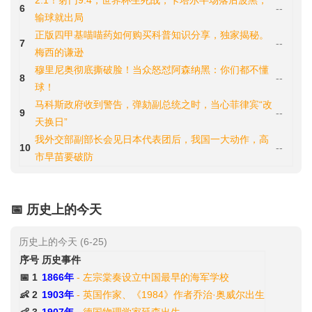
2:1！射门9:4，世界杯生死战，卡塔尔半场落后波黑，
6
--
输球就出局
正版四甲基喵喵药如何购买科普知识分享，独家揭秘。
7
--
梅西的谦逊
穆里尼奥彻底撕破脸！当众怒怼阿森纳黑：你们都不懂
8
--
球！
马科斯政府收到警告，弹劾副总统之时，当心菲律宾“改
9
--
天换日”
我外交部副部长会见日本代表团后，我国一大动作，高
10
--
市早苗要破防
📅 历史上的今天
历史上的今天 (6-25)
序号
历史事件
📅 1
1866年
- 左宗棠奏设立中国最早的海军学校
👶 2
1903年
- 英国作家、《1984》作者乔治·奥威尔出生