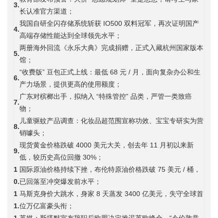
3.
长认准官方渠道；
我国自研全闪存储系统斩获 IO500 双料冠军，再次证明国产
4.
高端存储性能达到全球领先水平；
两册海外回流《永乐大典》完成捐赠，正式入藏杭州国家版本
5.
馆；
“收费版” 豆包正式上线：最低 68 元 / 月，面向复杂办公和生
6.
产力场景，提供更高的使用额度；
广东对槟榔出手，拟纳入 “特殊管控” 品类，严管一类致癌
7.
物；
儿童驱蚊产品调查：化妆品超范围宣称功效、宝宝专研实为营
8.
销噱头；
现货黄金价格跌破 4000 美元大关，创去年 11 月初以来新
9.
低，较历史高位回撤 30%；
1
国际原油价格持续下挫，布伦特原油价格跌破 75 美元 / 桶，
0.
已回落至冲突爆发前水平；
1
马斯克身价大跳水，身家 8 天蒸发 3400 亿美元，失守全球首
1.
位万亿富豪头衔；