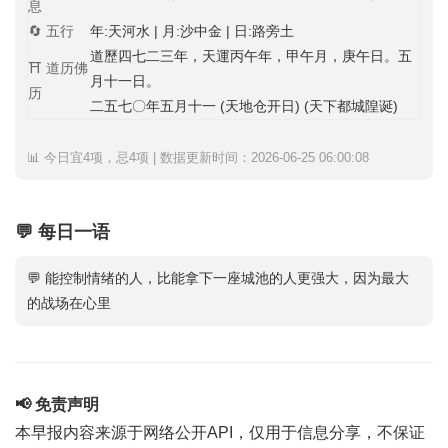
息
🔄 五行
年:天河水 | 月:沙中金 | 日:路旁土
道歷四七二三年，天運丙午年，甲午月，庚午日。五
⛩️ 道历佛
月十一日。
历
二五七〇年五月十一 (天地仓开日) (天下都城隍诞)
📊 今日宜4项，忌4项 | 数据更新时间：2026-06-25 06:00:08
💬 每日一语
💬 能控制情绪的人，比能拿下一座城池的人更强大，因为最大
的战场在心里
📢 免责声明
本早报内容来源于网络公开API，仅用于信息分享，不保证