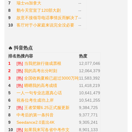
7
瑞士vs加拿大
--
8
鹅今天官宣了120部大剧
--
9
故意不接领导电话事情反而解决了
--
10
客厅对于小家庭来说完全没必要
--
🔥 抖音热点
排名
热搜内容
热度
1
[热]
当我把旅行做成票根
12,077,046
2
[热]
我的高考出分时刻
12,064,379
3
[热]
全国收购夏粮已超过3000万吨
11,583,392
4
[热]
晒晒我的高考成绩
11,418,219
5
一人一句专业志愿真心话
10,641,479
6
祝各位考生成功上岸
10,541,255
7
[热]
王者荣耀6.25正式服更新
9,384,725
8
中考后的第一条抖音
9,377,771
9
Seedance2.0直出4K
9,305,241
10
[热]
如果我来写各省中考作文
8,901,133