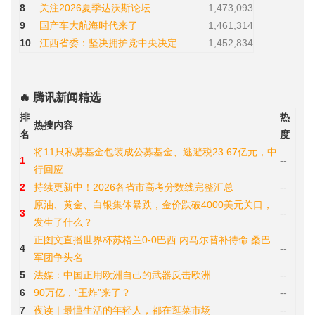
8
关注2026夏季达沃斯论坛
1,473,093
9
国产车大航海时代来了
1,461,314
10
江西省委：坚决拥护党中央决定
1,452,834
🔥 腾讯新闻精选
排
热
热搜内容
名
度
将11只私募基金包装成公募基金、逃避税23.67亿元，中
1
--
行回应
2
持续更新中！2026各省市高考分数线完整汇总
--
原油、黄金、白银集体暴跌，金价跌破4000美元关口，
3
--
发生了什么？
正图文直播世界杯苏格兰0-0巴西 内马尔替补待命 桑巴
4
--
军团争头名
5
法媒：中国正用欧洲自己的武器反击欧洲
--
6
90万亿，“王炸”来了？
--
7
夜读｜最懂生活的年轻人，都在逛菜市场
--