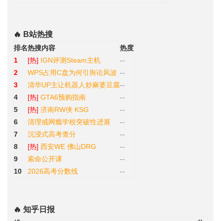
🔥 B站热搜
排名
热搜内容
热度
1
[热]
IGN评测Steam主机
--
2
WPS占用C盘为何引舆论风波
--
3
清华UP主让机器人炒麻婆豆腐
--
4
[热]
GTA6预购指南
--
5
[热]
济南RW侠 KSG
--
6
清理戒网瘾学校突破性进展
--
7
沉浸式高考查分
--
8
[热]
西安WE 佛山DRG
--
9
索命公开课
--
10
2026高考分数线
--
🔥 知乎日报