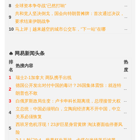
8
全球资本争夺战“已然打响”
--
共和党人坚决倒戈，国会向特朗普摊牌：首次通过决议，
9
--
要求结束伊朗战争
10
马上评｜越来越空的城市公交车，“下一站”在哪
--
🔥 网易新闻头条
排
热
热搜内容
名
度
1
瑞士2-1加拿大 两队携手出线
--
德国公开发出对付中国的毒计？26国集体震惊：就连特
2
--
朗普也不敢
3
白俄罗斯政局生变：卢卡申科长期离境，总理接管大权
--
立总统：中国必须明白，立陶宛经济离不开中国，中立
4
--
关系必须恢复
西班牙危机浮现！23岁巨星身背黄牌 淘汰赛面临停赛风
5
--
险