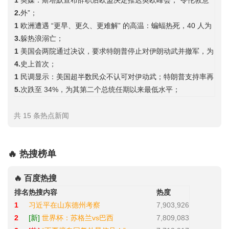
1
英媒：斯塔默宣布辞职后欧盟决定推迟英欧峰会，“令伦敦意
2.
外”；
1
欧洲遭遇 “更早、更久、更难解” 的高温：蝙蝠热死，40 人为
3.
躲热浪溺亡；
1
美国会两院通过决议，要求特朗普停止对伊朗动武并撤军，为
4.
史上首次；
1
民调显示：美国超半数民众不认可对伊动武；特朗普支持率再
5.
次跌至 34%，为其第二个总统任期以来最低水平；
共 15 条热点新闻
🔥 热搜榜单
🔥 百度热搜
排名
热搜内容
热度
1
习近平在山东德州考察
7,903,926
2
[新]
世界杯：苏格兰vs巴西
7,809,083