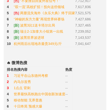
3
[热]
“不要擅自回复外星信号！”
7,712,917
4
“双一流”高校扩招！投向这些领域
7,617,836
5
[热]
两册流失海外《永乐大典》终于回家
7,521,575
6
“神秘的东方力量”再现世界杯赛场
7,427,686
7
[新]
波黑3比1送卡塔尔出局
7,327,465
8
[新]
瑞士2-1加拿大小组第一出线
7,239,052
9
[新]
波黑世界波进球
7,143,537
10
杭州雨后出现地衣最贵349元/斤
7,041,647
🔥 微博热搜
排名
热搜内容
热度
1
习近平在山东德州考察
--
2
内马尔首秀
--
3
1点点 背刺
--
4
世界最快高铁跑出中国创新加速度
--
5
移动智能 无界普惠
--
6
十日终焉 预感大爆
--