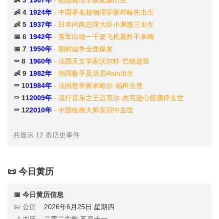
👶 3
1907年
- 德国物理学家延森出生
👶 4
1924年
- 中国著名核物理学家邓稼先出生
👶 5
1937年
- 日本内阁总理大臣小渊惠三出生
📅 6
1942年
- 英军出动一千架飞机轰炸不来梅
📅 7
1950年
- 朝鲜战争全面爆发
⚰️ 8
1960年
- 法国天文学家沃尔特·巴德逝世
👶 9
1982年
- 韩国歌手及演员Rain出生
⚰️ 10
1984年
- 法国哲学家米歇尔·福柯去世
⚰️ 11
2009年
- 流行音乐之王迈克尔·杰克逊心脏骤停去世
⚰️ 12
2010年
- 中国绘画大师吴冠中去世
共显示 12 条历史事件
📜 今日黄历
📅 今日黄历信息
📅 公历
2026年6月25日 星期四