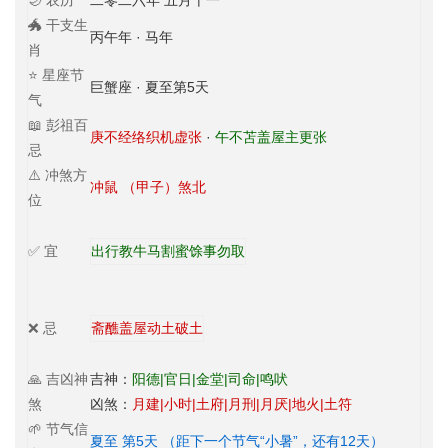
🌙 农历
二零二六年 五月十一
🐲 干支生
丙午年 · 马年
肖
⭐ 星座节
巨蟹座 · 夏至第5天
气
📖 彭祖百
庚不经络织机虚张
·
午不苫盖屋主更张
忌
⚠️ 冲煞方
冲鼠 （甲子）煞北
位
✅ 宜
出行
教牛马
割蜜
馀事勿取
❌ 忌
斋醮
盖屋
动土
破土
🙏 吉凶神
吉神：
阳德|官日|金堂|司命|鸣吠
煞
凶煞：
月建|小时|土府|月刑|月厌|地火|土符
🌱 节气信
夏至 第5天 （距下一个节气“小暑”，还有12天）