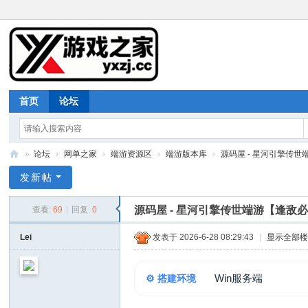
首页
论坛
»
论坛
›
网单之家
›
端游资源区
›
端游版本库
›
源码屋 - 星河引擎传世端
游
发新帖
戏
源码屋 - 星河引擎传世端游【逢敌
查看:
69
|
回复:
0
之
家
Lei
发表于 2026-6-28 08:29:43
|
显示全部
Win服务端
⚙️ 搭建环境