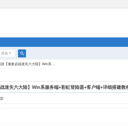
搜索
搜
游【逢敌必战迷失六大陆】Win系 ...
索
必战迷失六大陆】Win系服务端+彩虹登陆器+客户端+详细搭建教
楼层