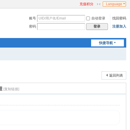
充值积分
Language
切
换
账号
自动登录
找回密码
到
窄
密码
注册加入
登录
版
快捷导航
返回列表
程
[复制链接]