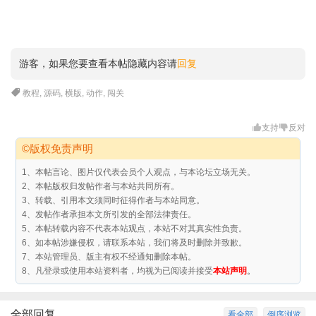
游客，如果您要查看本帖隐藏内容请
回复
教程
,
源码
,
横版
,
动作
,
闯关
支持
反对
©版权免责声明
1、本帖言论、图片仅代表会员个人观点，与本论坛立场无关。
2、本帖版权归发帖作者与本站共同所有。
3、转载、引用本文须同时征得作者与本站同意。
4、发帖作者承担本文所引发的全部法律责任。
5、本帖转载内容不代表本站观点，本站不对其真实性负责。
6、如本帖涉嫌侵权，请联系本站，我们将及时删除并致歉。
7、本站管理员、版主有权不经通知删除本帖。
8、凡登录或使用本站资料者，均视为已阅读并接受
本站声明
。
全部回复
看全部
倒序浏览