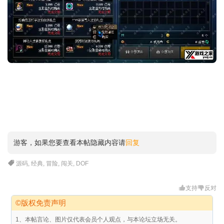
游客，如果您要查看本帖隐藏内容请
回复
源码
,
经典
,
冒险
,
闯关
,
DOF
支持
反对
©版权免责声明
1、本帖言论、图片仅代表会员个人观点，与本论坛立场无关。