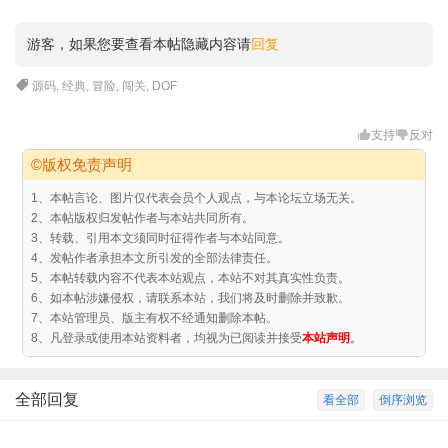
游客，如果您要查看本帖隐藏内容请
回复
源码
,
经典
,
冒险
,
闯关
,
DOF
支持
反对
©版权免责声明
1、本帖言论、图片仅代表会员个人观点，与本论坛立场无关。
2、本帖版权归发帖作者与本站共同所有。
3、转载、引用本文须同时征得作者与本站同意。
4、发帖作者承担本文所引发的全部法律责任。
5、本帖转载内容不代表本站观点，本站不对其真实性负责。
6、如本帖涉嫌侵权，请联系本站，我们将及时删除并致歉。
7、本站管理员、版主有权不经通知删除本帖。
8、凡登录或使用本站资料者，均视为已阅读并接受
本站声明
。
全部回复
看全部
倒序浏览