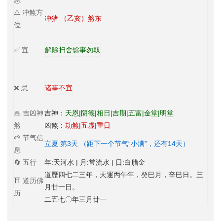
忌
⚠️ 冲煞方
冲猪 （乙亥）煞东
位
✅ 宜
解除
扫舍
馀事勿取
❌ 忌
诸事不宜
🙏 吉凶神
吉神：
天恩|阴德|相日|吉期|五富|金堂|明堂
煞
凶煞：
劫煞|五虚|重日
🌱 节气信
立夏 第3天 （距下一个节气“小满”，还有14天）
息
🔄 五行
年:天河水 | 月:常流水 | 日:白腊金
道歷四七二三年，天運丙午年，癸巳月，辛巳日。三
⛩️ 道历佛
月廿一日。
历
二五七〇年三月廿一