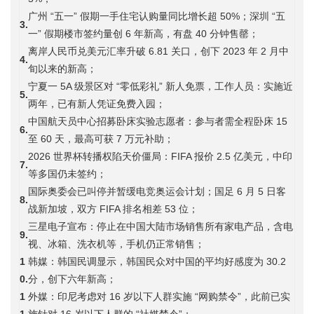
广州 “五一” 假期一手住宅认购量同比增长超 50%；深圳 “五
3.
一” 假期楼市签约量创 6 年新高，有盘 40 分钟售罄；
离岸人民币兑美元汇率升破 6.81 关口，创下 2023 年 2 月中
4.
旬以来的新高；
宁夏一 5A 级景区对 “零低彩礼” 新人免票，工作人员：实施近
5.
两年，已有新人凭证免费入园；
中国航天员中心招募卧床实验志愿者：参与者需全程卧床 15
6.
至 60 天，最高可获 7 万元补助；
2026 世界杯转播权陷天价僵局：FIFA 报价 2.5 亿美元，中印
7.
等多国仍未签约；
国际奥委会已叫停并暂缓电竞奥运会计划；国足 6 月 5 日客
8.
战新加坡，双方 FIFA 排名相差 53 位；
三星电子宣布：停止在中国大陆市场销售所有家电产品，含电
9.
视、冰箱、洗衣机等，手机仍正常销售；
1
韩媒：韩国民调显示，韩国民众对中国的平均好感度为 30.2
0.
分，创下六年新高；
1
外媒：印尼考虑对 16 岁以下人群实施 “网购禁令”，此前已实