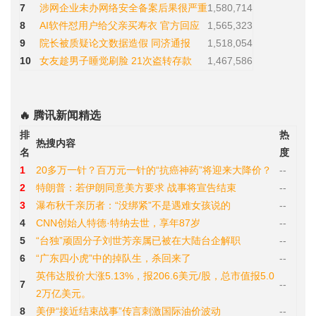
7
涉网企业未办网络安全备案后果很严重
1,580,714
8
AI软件怼用户给父亲买寿衣 官方回应
1,565,323
9
院长被质疑论文数据造假 同济通报
1,518,054
10
女友趁男子睡觉刷脸 21次盗转存款
1,467,586
🔥 腾讯新闻精选
排
热
热搜内容
名
度
1
20多万一针？百万元一针的“抗癌神药”将迎来大降价？
--
2
特朗普：若伊朗同意美方要求 战事将宣告结束
--
3
瀑布秋千亲历者：“没绑紧”不是遇难女孩说的
--
4
CNN创始人特德·特纳去世，享年87岁
--
5
“台独”顽固分子刘世芳亲属已被在大陆台企解职
--
6
“广东四小虎”中的掉队生，杀回来了
--
英伟达股价大涨5.13%，报206.6美元/股，总市值报5.0
7
--
2万亿美元。
8
美伊“接近结束战事”传言刺激国际油价波动
--