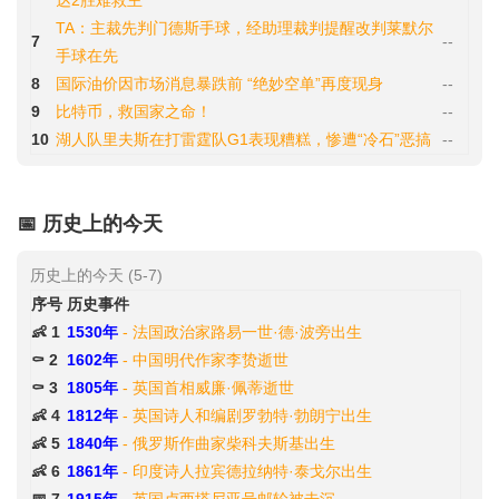
达2胜难救主
TA：主裁先判门德斯手球，经助理裁判提醒改判莱默尔
7
--
手球在先
8
国际油价因市场消息暴跌前 “绝妙空单”再度现身
--
9
比特币，救国家之命！
--
10
湖人队里夫斯在打雷霆队G1表现糟糕，惨遭“冷石”恶搞
--
📅 历史上的今天
历史上的今天 (5-7)
序号
历史事件
👶 1
1530年
- 法国政治家路易一世·德·波旁出生
⚰️ 2
1602年
- 中国明代作家李贽逝世
⚰️ 3
1805年
- 英国首相威廉·佩蒂逝世
👶 4
1812年
- 英国诗人和编剧罗勃特·勃朗宁出生
👶 5
1840年
- 俄罗斯作曲家柴科夫斯基出生
👶 6
1861年
- 印度诗人拉宾德拉纳特·泰戈尔出生