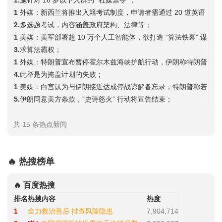
1.
施针对 16 岁以下人群的 “社媒禁令”；
1
外媒：新西兰将推出入籍考试制度，申请者需通过 20 道英语
2.
多选题考试，内容涵盖政府架构、法律等；
1
美媒：美军部署超 10 万个人工智能体，欲打造 “算法铁幕” 谋
3.
求算法霸权；
1
外媒：特朗普宣布暂停霍尔木兹海峡护航行动，伊朗称特朗普
4.
此举是为掩盖计划的失败；
1
美媒：白宫认为与伊朗接近达成停战谅解备忘录；特朗普称若
5.
伊朗同意美方条款，“史诗怒火” 行动将宣告结束；
共 15 条热点新闻
🔥 热搜榜单
🔥 百度热搜
排名
热搜内容
热度
1
全力救治善后 排查风险隐患
7,904,714