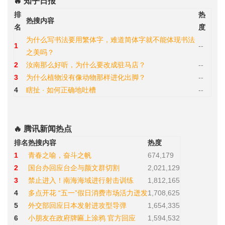
🔥 知乎日报
排
热
热搜内容
名
度
为什么写书法要用繁体字，难道简体字就不能体现书法
1
--
之美吗？
2
汝南那么好听，为什么要改成驻马店？
--
3
为什么植物没有像动物那样进化出脚？
--
4
瞎扯 · 如何正确地吐槽
--
🔥 腾讯新闻热点
排名
热搜内容
热度
1
青春之喻，奋斗之帆
674,179
2
国台办回应台企与颜文群切割
2,021,129
3
禁止进入！南海海域进行射击训练
1,812,165
4
多点开花 “五一”假日消费市场活力迸发
1,708,625
5
外交部回应日本发射进攻型导弹
1,654,335
6
小朋友在政府牌匾上涂鸦 官方回应
1,594,532