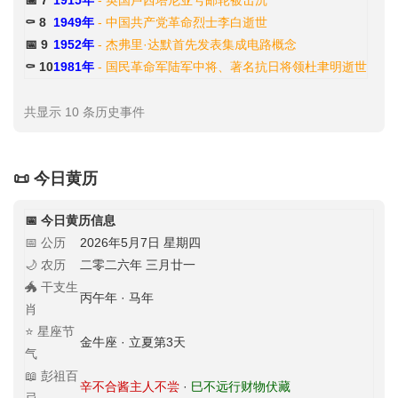
📅 7
1915年
- 英国卢西塔尼亚号邮轮被击沉
⚰️ 8
1949年
- 中国共产党革命烈士李白逝世
📅 9
1952年
- 杰弗里·达默首先发表集成电路概念
⚰️ 10
1981年
- 国民革命军陆军中将、著名抗日将领杜聿明逝世
共显示 10 条历史事件
📜 今日黄历
📅 今日黄历信息
📅 公历
2026年5月7日 星期四
🌙 农历
二零二六年 三月廿一
🐲 干支生
丙午年 · 马年
肖
⭐ 星座节
金牛座 · 立夏第3天
气
📖 彭祖百
辛不合酱主人不尝
·
巳不远行财物伏藏