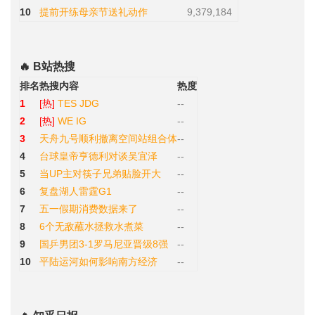
10
提前开练母亲节送礼动作
9,379,184
🔥 B站热搜
排名
热搜内容
热度
1
[热]
TES JDG
--
2
[热]
WE IG
--
3
天舟九号顺利撤离空间站组合体
--
4
台球皇帝亨德利对谈吴宜泽
--
5
当UP主对筷子兄弟贴脸开大
--
6
复盘湖人雷霆G1
--
7
五一假期消费数据来了
--
8
6个无敌蘸水拯救水煮菜
--
9
国乒男团3-1罗马尼亚晋级8强
--
10
平陆运河如何影响南方经济
--