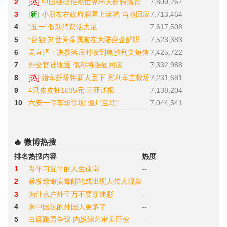
2
[热]
中国强硬拒绝世界杯天价转播费
7,809,267
3
[新]
小朋友在政府牌匾上涂鸦 当地回应
7,713,464
4
“五一”假期消费活力足
7,617,508
5
“台独”刘世芳亲属被在大陆台企解职
7,523,383
6
吴宜泽：决赛落后时收到奥沙利文短信
7,425,722
7
外交官被驱逐 俄称将强硬回应
7,332,988
8
[热]
婚车赶场将新人丢下 宾利车主救场
7,231,681
9
4只皮皮虾1035元 三亚通报
7,138,204
10
六安一停车场惊现“僵尸宝马”
7,044,541
🔥 微博热搜
排名
热搜内容
热度
1
青年习近平的人生课堂
--
2
暴发致命病毒邮轮或出现人传人现象
--
3
为什么户外千万不要穿迷彩
--
4
来中国玩的外国人更多了
--
5
白鹿跑男争议 内娱综艺审美巨变
--