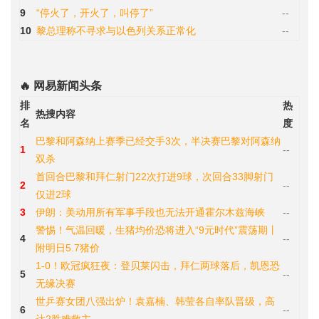
9
“停火了，开火了，叫停了”
--
10
黎总理称不寻求与以色列关系正常化
--
🔥 网易新闻头条
排
热
热搜内容
名
度
巴黎和阿森纳上赛季已经交手3次，半决赛巴黎对阿森纳
1
--
双杀
首回合巴黎和拜仁射门22次打进9球，次回合33脚射门
2
--
仅进2球
3
伊朗：美动用所有军事手段也无法开通霍尔木兹海峡
--
警惕！气温回暖，生猪均价恐将进入“9元时代”震荡期丨
4
--
附明日5.7猪价
1-0！欧冠疯狂夜：登贝莱闪击，拜仁两球落后，凯恩恐
5
--
无缘决赛
世乒赛女团八强出炉！袁嘉楠、韩莹各自率队晋级，高
6
--