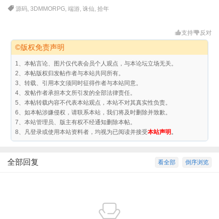
源码
,
3DMMORPG
,
端游
,
诛仙
,
拾年
支持
反对
©版权免责声明
1、本帖言论、图片仅代表会员个人观点，与本论坛立场无关。
2、本帖版权归发帖作者与本站共同所有。
3、转载、引用本文须同时征得作者与本站同意。
4、发帖作者承担本文所引发的全部法律责任。
5、本帖转载内容不代表本站观点，本站不对其真实性负责。
6、如本帖涉嫌侵权，请联系本站，我们将及时删除并致歉。
7、本站管理员、版主有权不经通知删除本帖。
8、凡登录或使用本站资料者，均视为已阅读并接受
本站声明
。
全部回复
看全部
倒序浏览