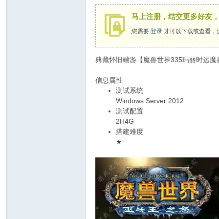
马上注册，结交更多好友
您需要
登录
才可以下载或查看，
典藏怀旧端游【魔兽世界335玛丽时运魔
信息属性
测试系统
Windows Server 2012
测试配置
2H4G
搭建难度
★