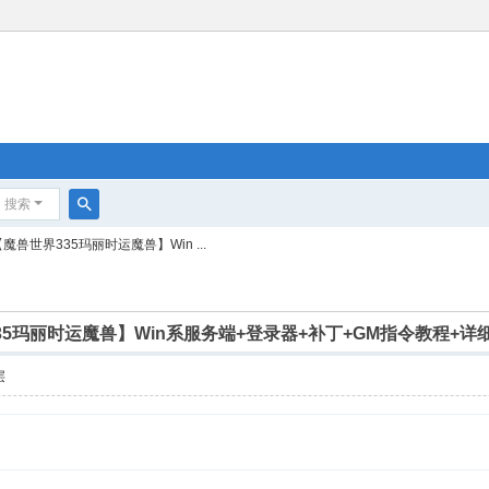
搜索
搜
魔兽世界335玛丽时运魔兽】Win ...
索
35玛丽时运魔兽】Win系服务端+登录器+补丁+GM指令教程+详
层