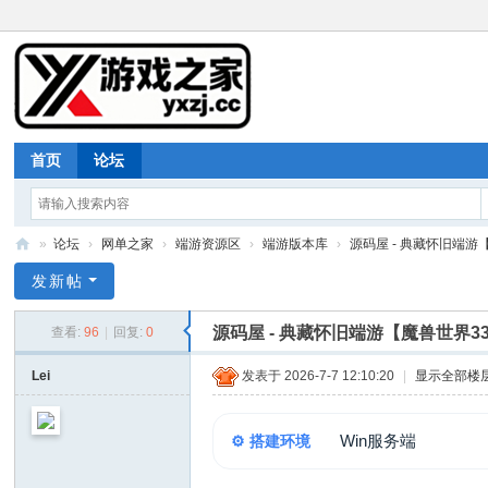
首页
论坛
»
论坛
›
网单之家
›
端游资源区
›
端游版本库
›
源码屋 - 典藏怀旧端游【
游
发新帖
戏
源码屋 - 典藏怀旧端游【魔兽世界3
查看:
96
|
回复:
0
之
家
Lei
发表于 2026-7-7 12:10:20
|
显示全部楼
Win服务端
⚙️ 搭建环境