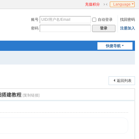
充值积分
Language
切
换
账号
自动登录
找回密码
到
窄
密码
注册加入
登录
版
快捷导航
返回列表
细搭建教程
[复制链接]