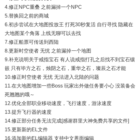
4.修正NPC重叠 之前漏掉一个NPC
5.替换回之前的商城
6.初步尝试在大地图投放王 打死30秒复活 自行寻找 隐藏在
大地图某个角落 上线无聊可以去找
7.修正船票可传送到西陆
8.更新时空使者 无忧 之前漏掉一个地图
9.补充说明关于戒指宝石 有人说戒指打孔之后找不到宝石镶
嵌 只有毕方之石，烛阴之石，重华之石，璨辰之石才能
10.修正时空使者 无忧 无法进入北陆的问题
11.在大地图增加一些Boss 玩家出外做任务要小心 没装备会
死翘翘的哦～
12.优化全部职业移动速度，飞行速度，游泳速度
13.提升飞行器的速度
14.修正部分任务无法完成[感谢群里大神免费共享的文件]
15.更新新的EL文件
16.添加新的EL编辑器 支持中文界面编辑