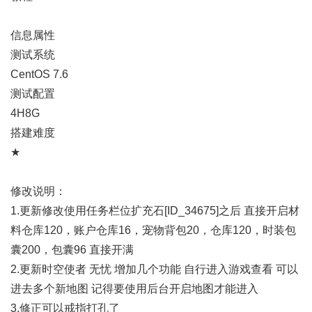
信息属性
测试系统
CentOS 7.6
测试配置
4H8G
搭建难度
★
修改说明：
1.更新修改使用任务栏位扩充石[ID_34675]之后 直接开启材
料仓库120，账户仓库16，宠物背包20，仓库120，时装包
囊200，包囊96 直接开满
2.更新时空使者 无忧 增加几个功能 自行进入游戏查看 可以
进去多个新地图 记得要使用后台开启地图才能进入
3.修正可以戒指打孔了