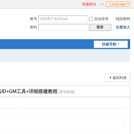
充值积分
Language
切
换
账号
自动登录
找回密码
到
窄
密码
注册加入
登录
版
快捷导航
返回列表
具ID+GM工具+详细搭建教程
[复制链接]