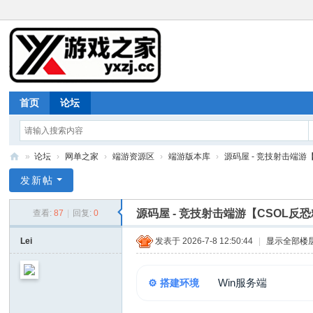
首页
论坛
»
论坛
›
网单之家
›
端游资源区
›
端游版本库
›
源码屋 - 竞技射击端游【C
游
发新帖
戏
源码屋 - 竞技射击端游【CSOL反恐
查看:
87
|
回复:
0
之
家
Lei
发表于 2026-7-8 12:50:44
|
显示全部楼
Win服务端
⚙️ 搭建环境