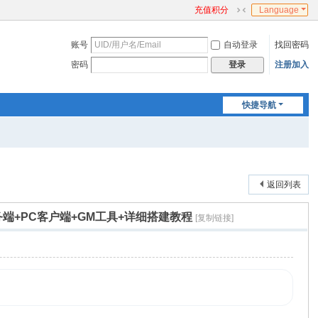
充值积分
Language
切
换
账号
自动登录
找回密码
到
窄
密码
注册加入
登录
版
快捷导航
返回列表
端+PC客户端+GM工具+详细搭建教程
[复制链接]