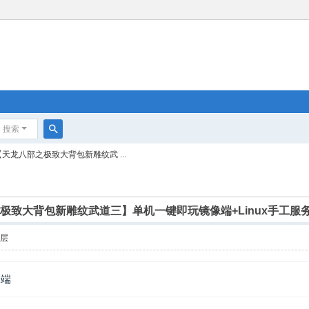
搜索
搜
【天龙八部之极致大背包新雕纹武 ...
索
之极致大背包新雕纹武道三】单机一键即玩镜像端+Linux手工服务
楼层
像端