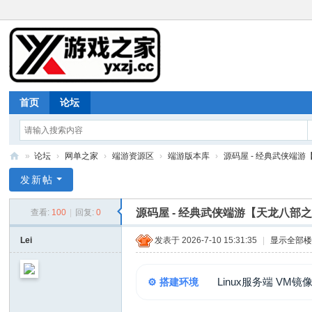
首页
论坛
»
论坛
›
网单之家
›
端游资源区
›
端游版本库
›
源码屋 - 经典武侠端游
游
发新帖
戏
源码屋 - 经典武侠端游【天龙八部
查看:
100
|
回复:
0
之
家
Lei
发表于 2026-7-10 15:31:35
|
显示全部
Linux服务端 VM镜
⚙️ 搭建环境