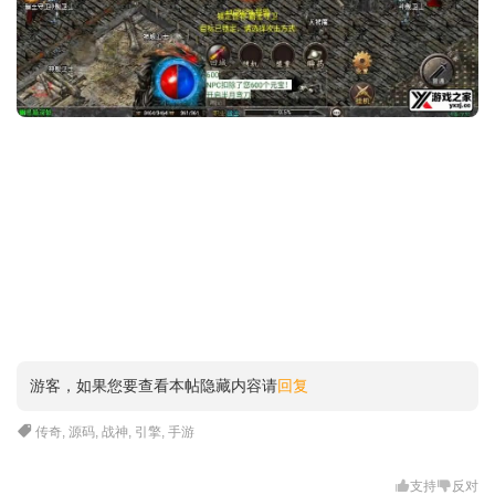
游客，如果您要查看本帖隐藏内容请
回复
传奇
,
源码
,
战神
,
引擎
,
手游
支持
反对