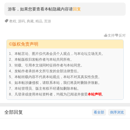
游客，如果您要查看本帖隐藏内容请
回复
教程
,
源码
,
典藏
,
精品
,
页游
支持
反对
©版权免责声明
1、本帖言论、图片仅代表会员个人观点，与本论坛立场无关。
2、本帖版权归发帖作者与本站共同所有。
3、转载、引用本文须同时征得作者与本站同意。
4、发帖作者承担本文所引发的全部法律责任。
5、本帖转载内容不代表本站观点，本站不对其真实性负责。
6、如本帖涉嫌侵权，请联系本站，我们将及时删除并致歉。
7、本站管理员、版主有权不经通知删除本帖。
8、凡登录或使用本站资料者，均视为已阅读并接受
本站声明
。
全部回复
看全部
倒序浏览