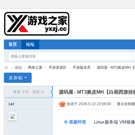
首页
论坛
»
论坛
›
网单之家
›
手游资源区
›
手游版本库
›
源码屋 - MT3换皮MH
游
发新帖
戏
源码屋 - MT3换皮MH【白画西游
查看:
170
|
回复:
0
之
家
Lei
发表于 2026-5-12 23:09:00
|
显示全部
Linux服务端 VM镜
⚙️ 搭建环境