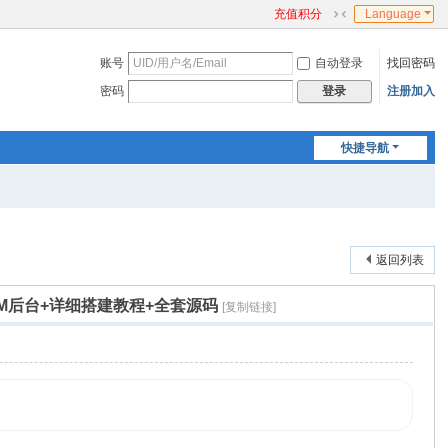
充值积分
Language
切
换
账号
自动登录
找回密码
到
窄
密码
注册加入
登录
版
快捷导航
返回列表
GM后台+详细搭建教程+全套源码
[复制链接]