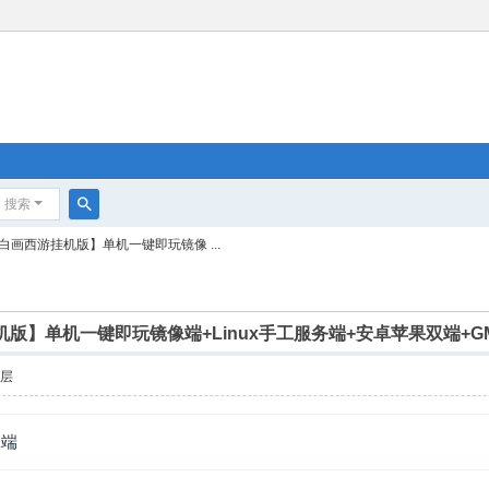
搜索
搜
【白画西游挂机版】单机一键即玩镜像 ...
索
挂机版】单机一键即玩镜像端+Linux手工服务端+安卓苹果双端+
楼层
像端