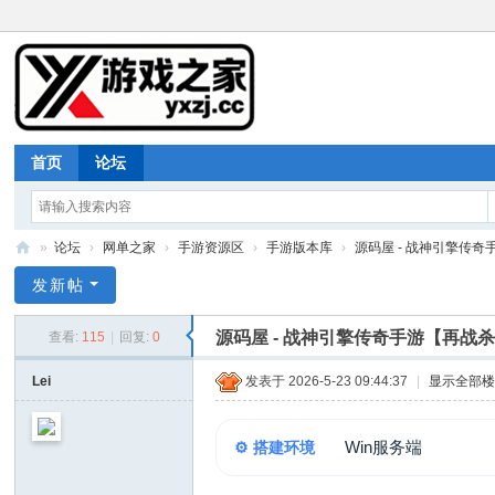
首页
论坛
»
论坛
›
网单之家
›
手游资源区
›
手游版本库
›
源码屋 - 战神引擎传奇
游
发新帖
戏
源码屋 - 战神引擎传奇手游【再战
查看:
115
|
回复:
0
之
家
Lei
发表于 2026-5-23 09:44:37
|
显示全部
Win服务端
⚙️ 搭建环境