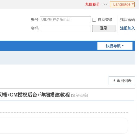
充值积分
Language
切
换
账号
自动登录
找回密码
到
窄
密码
注册加入
登录
版
快捷导航
返回列表
双端+GM授权后台+详细搭建教程
[复制链接]